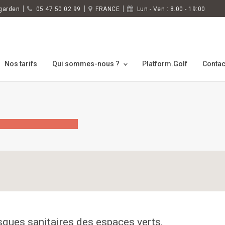
garden
05 47 50 02 99
FRANCE
Lun - Ven : 8.00 - 19:00
Nos tarifs
Qui sommes-nous ?
Platform.Golf
Contac
sques sanitaires des espaces verts.