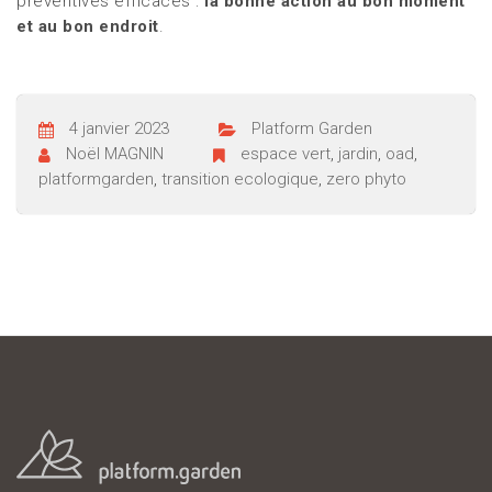
préventives efficaces :
la bonne action au bon moment
et au bon endroit
.
4 janvier 2023
Platform Garden
Noël MAGNIN
espace vert
,
jardin
,
oad
,
platformgarden
,
transition ecologique
,
zero phyto